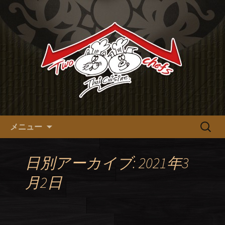
十三の本格タイ料理【tow chefs】のオ
フィシャルブログ
十三の本格タイ料理【tow
chefs】のオフィシャルブログ
コンテンツへ移動
検
メニュー
索:
日別アーカイブ: 2021年3
月2日