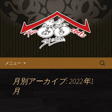
十三の本格タイ料理【tow chefs】のオ
フィシャルブログ
十三の本格タイ料理【tow
chefs】のオフィシャルブログ
コンテンツへ移動
検
メニュー
索:
月別アーカイブ: 2022年1
月