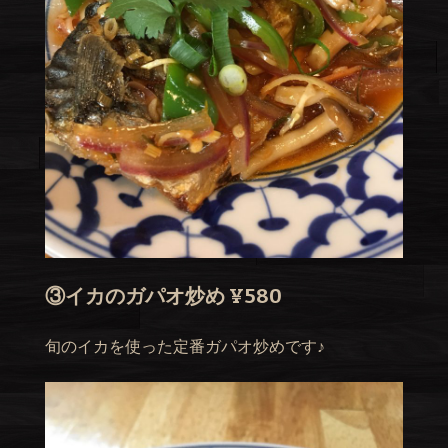
③イカのガパオ炒め ¥580
旬のイカを使った定番ガパオ炒めです♪