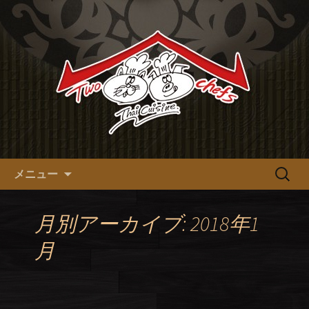
十三の本格タイ料理【tow chefs】のオ
フィシャルブログ
十三の本格タイ料理【tow
chefs】のオフィシャルブログ
コンテンツへ移動
検
メニュー
索:
月別アーカイブ: 2018年1
月