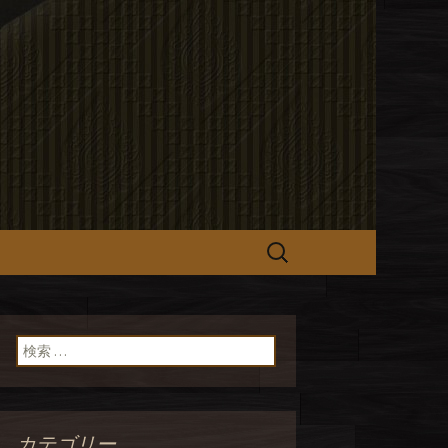
hefs】のオフ
検
索:
検索:
カテゴリー