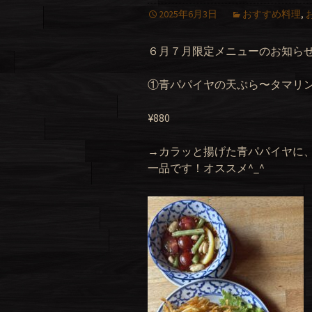
2025年6月3日
おすすめ料理
,
６月７月限定メニューのお知らせ
①青パパイヤの天ぷら〜タマリ
¥880
→カラッと揚げた青パパイヤに
一品です！オススメ^_^