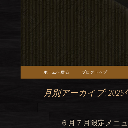
十三の本格タイ料理【tow 
十三の本格タ
ィシャル
コンテンツへ移動
ホームへ戻る
ブログトップ
月別アーカイブ: 2025
６月７月限定メニ