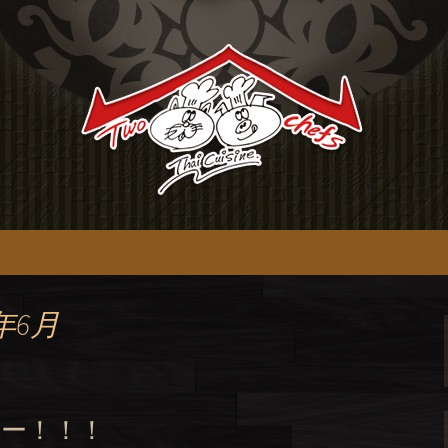
chefs】のオフィシャルブログ
イ料理【tow c
ブログ
年6月
ュー！！！