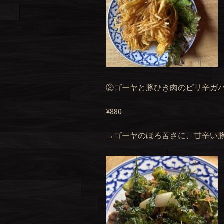
②ゴーヤと豚ひき肉のピリ辛ガ
¥880
→ゴーヤのほろ苦さに、甘辛い豚