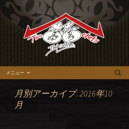
十三の本格タイ料理【tow chefs】のオ
フィシャルブログ
十三の本格タイ料理【tow
chefs】のオフィシャルブログ
コンテンツへ移動
検
メニュー
索:
月別アーカイブ: 2016年10
月