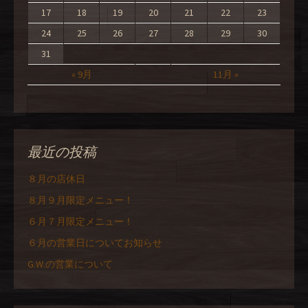
17
18
19
20
21
22
23
24
25
26
27
28
29
30
31
« 9月
11月 »
最近の投稿
８月の店休日
８月９月限定メニュー！
６月７月限定メニュー！
６月の営業日についてお知らせ
G.W.の営業について