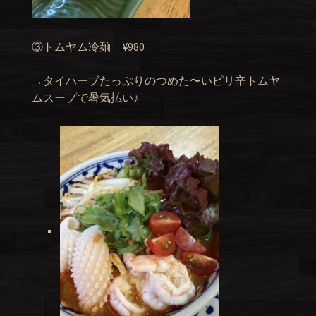
③トムヤム冷麺 ¥980
→タイハーブたっぷりのつめた〜いピリ辛トムヤ
ムスープで暑気払い♪