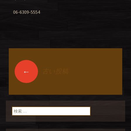
06-6309-5554
←
古い投稿
投稿ナビゲーショ
ン
検索: