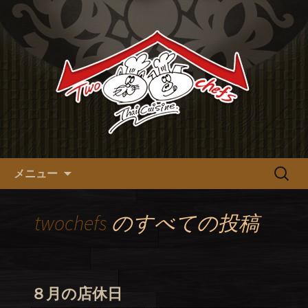
十三の本格タイ料理【tow chefs】のオ
フィシャルブログ
十三の本格タイ料理【tow
chefs】のオフィシャルブログ
コンテンツへ移動
検
メニュー
索:
twochefs
のすべての投稿
８月の店休日