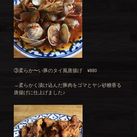
③柔らか〜い豚のタイ風唐揚げ ¥880
→柔らかく漬け込んだ豚肉をゴマとヤシ砂糖香る
唐揚げに仕上げました♪