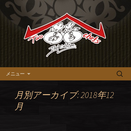
十三の本格タイ料理【tow chefs】のオ
フィシャルブログ
十三の本格タイ料理【tow
chefs】のオフィシャルブログ
コンテンツへ移動
検
メニュー
索:
月別アーカイブ: 2018年12
月