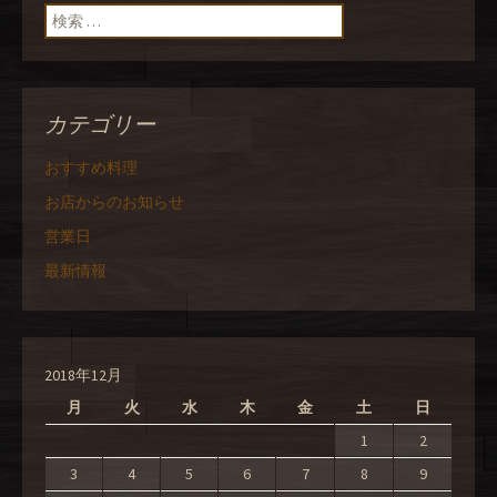
検索:
カテゴリー
おすすめ料理
お店からのお知らせ
営業日
最新情報
2018年12月
月
火
水
木
金
土
日
1
2
3
4
5
6
7
8
9