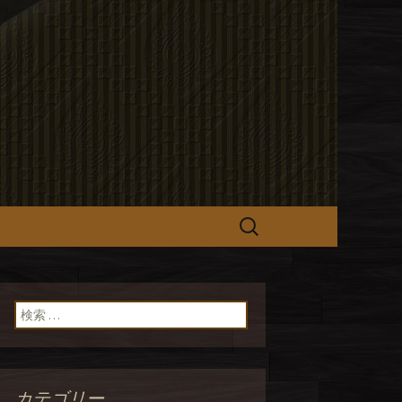
hefs】のオフ
検
索:
検索:
カテゴリー