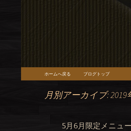
十三の本格タイ料理【tow 
十三の本格タ
ィシャル
コンテンツへ移動
ホームへ戻る
ブログトップ
月別アーカイブ: 2019
5月6月限定メニュ