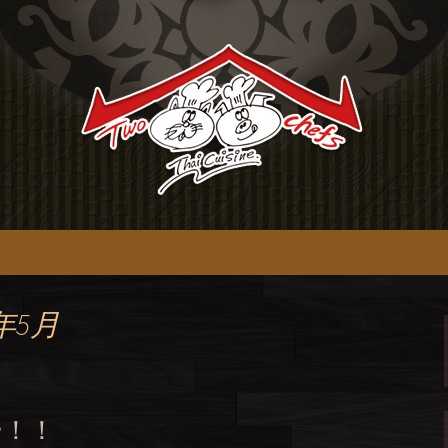
chefs】のオフィシャルブログ
イ料理【tow c
ブログ
年5月
ー！！