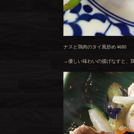
ナスと鶏肉のタイ風炒め ¥680
→優しい味わいの揚げなすと、鶏