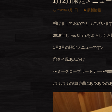
1月2月限定メニュ
2019年1月8日
最新情報
明けましておめでとうございま
2019年もTwo Chefsをよろし
1月2月の限定メニューです♪
①タイ風あんかけ
〜ミークローブラートナー〜¥88
パリパリの揚げ麺にあつあつの